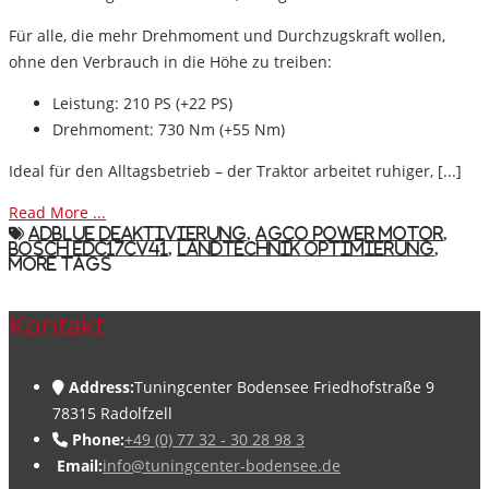
Für alle, die mehr Drehmoment und Durchzugskraft wollen,
ohne den Verbrauch in die Höhe zu treiben:
Leistung:
210 PS (+22 PS)
Drehmoment:
730 Nm (+55 Nm)
Ideal für den Alltagsbetrieb – der Traktor arbeitet ruhiger, [...]
Read More ...
AdBlue Deaktivierung
,
AGCO Power Motor
,
Bosch EDC17CV41
,
Landtechnik Optimierung
,
More Tags
Kontakt
Address:
Tuningcenter Bodensee Friedhofstraße 9
78315 Radolfzell
Phone:
+49 (0) 77 32 - 30 28 98 3
Email:
info@tuningcenter-bodensee.de