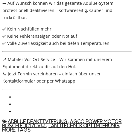
➡️ Auf Wunsch können wir das gesamte
AdBlue-System
professionell deaktivieren
– softwareseitig, sauber und
rückrüstbar.
✅ Kein Nachfüllen mehr
✅ Keine Fehleranzeigen oder Notlauf
✅ Volle Zuverlässigkeit auch bei tiefen Temperaturen
📍
Mobiler Vor-Ort-Service
– Wir kommen mit unserem
Equipment direkt zu dir auf den Hof.
📞 Jetzt Termin vereinbaren – einfach über unser
Kontaktformular oder per Whatsapp.
AdBlue Deaktivierung
,
AGCO Power Motor
,
Bosch EDC17CV41
,
Landtechnik Optimierung
,
More Tags...