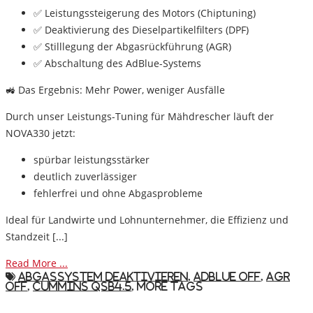
✅
Leistungssteigerung des Motors
(Chiptuning)
✅
Deaktivierung des Dieselpartikelfilters (DPF)
✅
Stilllegung der Abgasrückführung (AGR)
✅
Abschaltung des AdBlue-Systems
🚜 Das Ergebnis: Mehr Power, weniger Ausfälle
Durch unser
Leistungs-Tuning für Mähdrescher
läuft der
NOVA330 jetzt:
spürbar
leistungsstärker
deutlich
zuverlässiger
fehlerfrei
und ohne Abgasprobleme
Ideal für Landwirte und Lohnunternehmer, die
Effizienz und
Standzeit [...]
Read More ...
Abgassystem deaktivieren
,
AdBlue Off
,
AGR
Off
,
Cummins QSB4.5
,
More Tags