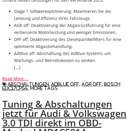
Unsere neuen Leistungen für den VW Amarok 2025:
Stage 1 Softwareoptimierung
: Maximieren Sie die
Leistung und Effizienz Ihres Fahrzeugs.
AGR off
: Deaktivierung der Abgasrückführung für eine
verbesserte Motorleistung und weniger Emissionen.
DPF off
: Deaktivierung des Dieselpartikelfilters für eine
optimierte Abgasbehandlung.
AdBlue off
: Abschaltung des AdBlue-Systems, um
Wartungs- und Betriebskosten zu senken.
[...]
Read More ...
Abschaltungen
,
AdBlue Off
,
AGR Off
,
Bosch
EDC17CP54
,
More Tags
Tuning & Abschaltungen
jetzt für Audi & Volkswagen
3.0 TDI direkt im OBD-