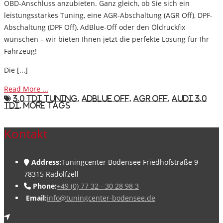
OBD-Anschluss anzubieten. Ganz gleich, ob Sie sich ein
leistungsstarkes Tuning
, eine
AGR-Abschaltung (AGR Off)
,
DPF-
Abschaltung (DPF Off)
,
AdBlue-Off
oder den
Öldruckfix
wünschen – wir bieten Ihnen jetzt die perfekte Lösung für Ihr
Fahrzeug!
Die [...]
Read More ...
3.0 TDI Tuning
,
AdBlue Off
,
AGR Off
,
Audi 3.0
TDI
,
More Tags
Kontakt
Address:
Tuningcenter Bodensee Friedhofstraße 9
78315 Radolfzell
Phone:
+49 (0) 77 32 - 30 28 98 3
Email:
info@tuningcenter-bodensee.de