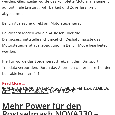
werden. Gleichzeitig wurde das komplette Motormanagement
auf optimale Leistung, Fahrbarkeit und Zuverlässigkeit
abgestimmt.
Bench-Auslesung direkt am Motorsteuergerät
Bei diesem Modell war ein Auslesen über die
Diagnoseschnittstelle nicht möglich. Deshalb musste das
Motorsteuergerät ausgebaut und
im Bench-Mode
bearbeitet
werden.
Hierfür wurde das Steuergerät direkt mit dem
Dimsport
Trasdata
verbunden. Durch das Anpinnen der entsprechenden
Kontakte konnten [...]
Read More ...
AdBlue Deaktivierung
,
AdBlue Fehler
,
AdBlue
Off
,
AdBlue Störung
,
More Tags
Mehr Power für den
Rostselmash NOVA330 –