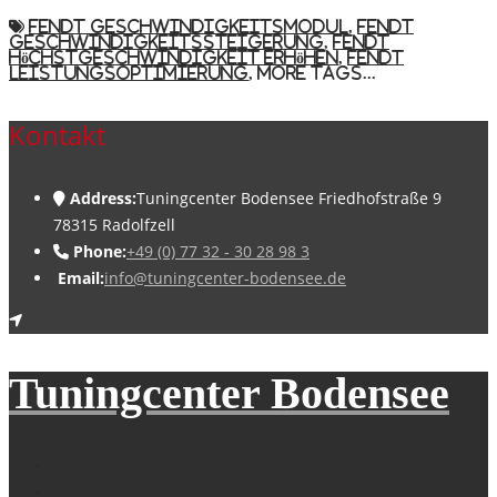
Fendt Geschwindigkeitsmodul
,
Fendt
Geschwindigkeitssteigerung
,
Fendt
Höchstgeschwindigkeit erhöhen
,
Fendt
Leistungsoptimierung
,
More Tags...
Kontakt
Address:
Tuningcenter Bodensee Friedhofstraße 9
78315 Radolfzell
Phone:
+49 (0) 77 32 - 30 28 98 3
Email:
info@tuningcenter-bodensee.de
Tuningcenter Bodensee