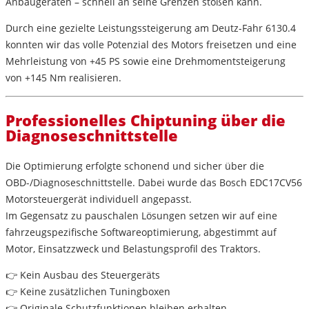
Anbaugeräten – schnell an seine Grenzen stoßen kann.
Durch eine gezielte
Leistungssteigerung am Deutz-Fahr 6130.4
konnten wir das volle Potenzial des Motors freisetzen und eine
Mehrleistung von +45 PS sowie eine Drehmomentsteigerung
von +145 Nm
realisieren.
Professionelles Chiptuning über die
Diagnoseschnittstelle
Die Optimierung erfolgte schonend und sicher über die
OBD-/Diagnoseschnittstelle
. Dabei wurde das
Bosch EDC17CV56
Motorsteuergerät
individuell angepasst.
Im Gegensatz zu pauschalen Lösungen setzen wir auf eine
fahrzeugspezifische Softwareoptimierung
, abgestimmt auf
Motor, Einsatzzweck und Belastungsprofil des Traktors.
👉
Kein Ausbau des Steuergeräts
👉
Keine zusätzlichen Tuningboxen
👉
Originale Schutzfunktionen bleiben erhalten