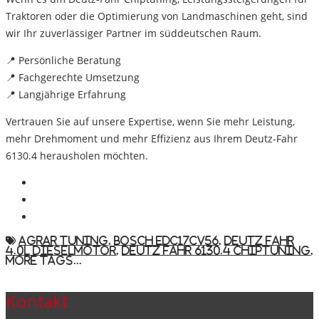
Traktoren
oder die
Optimierung von Landmaschinen
geht, sind
wir Ihr zuverlässiger Partner im
süddeutschen Raum
.
📍 Persönliche Beratung
📍 Fachgerechte Umsetzung
📍 Langjährige Erfahrung
Vertrauen Sie auf unsere Expertise
, wenn Sie mehr Leistung,
mehr Drehmoment und mehr Effizienz aus Ihrem Deutz-Fahr
6130.4 herausholen möchten.
Agrar Tuning
,
Bosch EDC17CV56
,
Deutz Fahr
4.0L Dieselmotor
,
Deutz Fahr 6130.4 Chiptuning
,
More Tags...
Kontakt